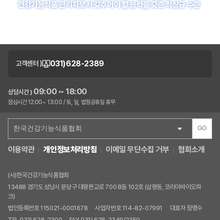
건강기능식품 관리자로서 갖추어야 할 능력을 갖춘 최상급 수준
031)628-2389
고객센터 )
09:00 ~ 18:00
상담시간 )
점심시간 12:00~ 13:00 / 토, 일, 법정공휴일 휴무
GO
이용약관
개인정보처리방침
이메일 무단수집 거부
협회소개
(사)한국건강기능식품협회
13488 경기도 성남시 분당구 대왕판교로 700 B동 102호 (삼평동, 코리아바이오파
크)
법인등록번호 115021-0001678
사업자번호 114-82-07991
대표자 정명수
TEL 031) 628-2300
FAX 031) 628-2349/2350